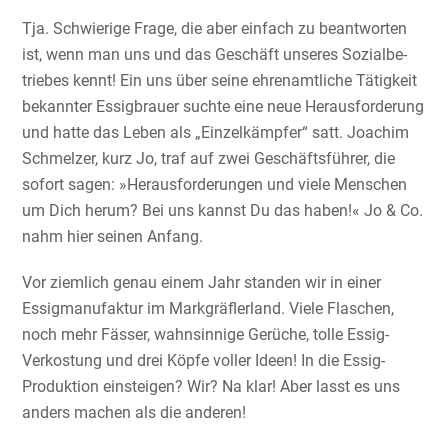
Tja. Schwie­rige Frage, die aber einfach zu beant­worten
ist, wenn man uns und das Geschäft unseres Sozial­be­
triebes kennt! Ein uns über seine ehren­amt­liche Tätigkeit
bekannter Essig­brauer suchte eine neue Heraus­for­de­rung
und hatte das Leben als „Einzel­kämpfer“ satt. Joachim
Schmelzer, kurz Jo, traf auf zwei Geschäfts­führer, die
sofort sagen: »Heraus­for­de­rungen und viele Menschen
um Dich herum? Bei uns kannst Du das haben!« Jo & Co.
nahm hier seinen Anfang.
Vor ziemlich genau einem Jahr standen wir in einer
Essig­ma­nu­faktur im Markgräf­ler­land. Viele Flaschen,
noch mehr Fässer, wahnsin­nige Gerüche, tolle Essig-
Verkos­tung und drei Köpfe voller Ideen! In die Essig-
Produk­tion einsteigen? Wir? Na klar! Aber lasst es uns
anders machen als die anderen!