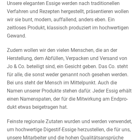
Unsere eleganten Essige werden nach tradi­tio­nellen
Verfahren und Rezepten herge­stellt, präsen­tieren wollen
wir sie bunt, modern, auffal­lend, anders eben. Ein
zeitloses Produkt, klassisch produ­ziert im hochwer­tigen
Gewand.
Zudem wollen wir den vielen Menschen, die an der
Herstel­lung, dem Abfüllen, Verpacken und Versand von
Jo & Co. beteiligt sind, ein Gesicht geben. Das Co. steht
für alle, die sonst weder genannt noch gesehen werden.
Bei uns steht der Mensch im Mittel­punkt. Auch die
Namen unserer Produkte stehen dafür. Jeder Essig erhält
einen Namens­paten, der für die Mitwir­kung am Endpro­
dukt etwas beigetragen hat.
Feinste regionale Zutaten wurden und werden verwendet,
um hochwer­tige Digestif-Essige herzu­stellen, die für uns,
unsere Mitar­beiter und die hohen Quali­täts­an­sprüche