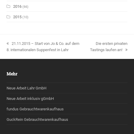
2016
(66)
2015
(10)
vorheriger
21.11.2015 – Start von Jo & Co. auf dem
Nächster
Die ersten privaten
8. internationalen Suppenfest in Lahr
Beitrag:
Tastings laufen an!
Beitrag:
Mehr
Neue Arbeit Lahr GmbH
Neue Arbeit inklusiv gGmbH
fundus Gebrauchtwarenkaufhaus
GuckRein Gebrauchtwarenkaufhaus