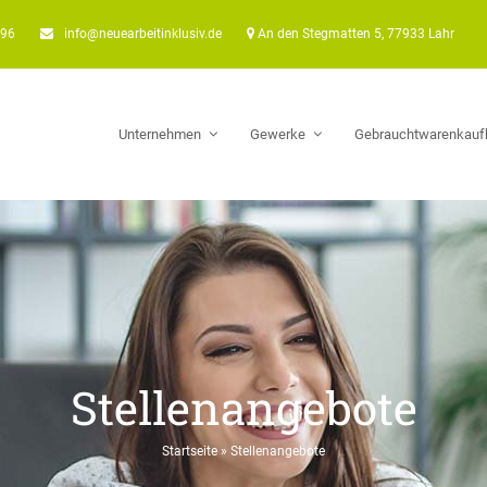
896
info@neuearbeitinklusiv.de
An den Stegmatten 5, 77933 Lahr
Unternehmen
Gewerke
Gebrauchtwarenkauf
Stellenangebote
Startseite
»
Stellenangebote