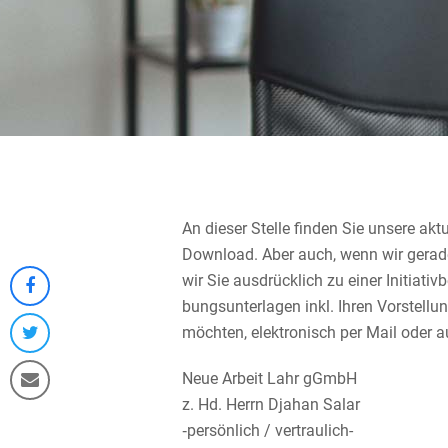
An dieser Stelle finden Sie unsere akt
Download. Aber auch, wenn wir gerade 
wir Sie ausdrück­lich zu einer Initia­tiv
Share
bungs­un­ter­lagen inkl. Ihren Vorstel­
on
möchten, elektro­nisch per Mail oder a
Share
Facebook
on
Neue Arbeit Lahr gGmbH
Share
Twitter
z. Hd. Herrn Djahan Salar
via
‑persön­lich / vertraulich-