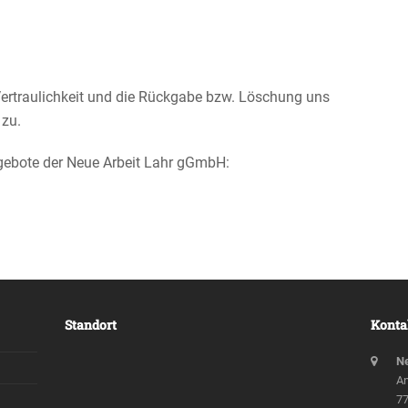
n Vertrau­lich­keit und die Rückgabe bzw. Löschung uns
 zu.
­ge­bote der Neue Arbeit Lahr gGmbH:
Standort
Konta
Ne
An
77