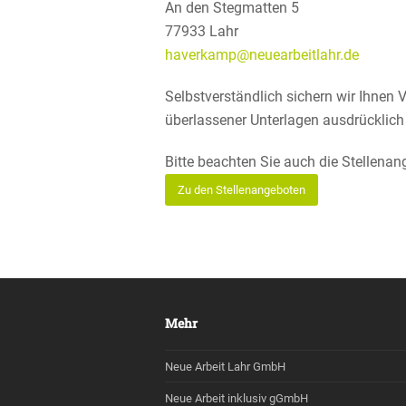
Email
An den Stegmatten 5
77933 Lahr
haverkamp@neuearbeitlahr.de
Selbst­ver­ständ­lich sichern wir Ihne
überlas­sener Unter­lagen ausdrück­lich
Bitte beachten Sie auch die Stellen­an
Zu den Stellen­an­ge­boten
Mehr
Neue Arbeit Lahr GmbH
Neue Arbeit inklusiv gGmbH