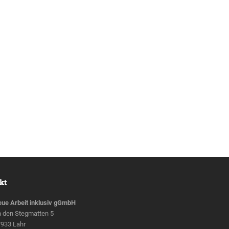
kt
ue Arbeit inklusiv gGmbH
 den Stegmatten 5
933 Lahr