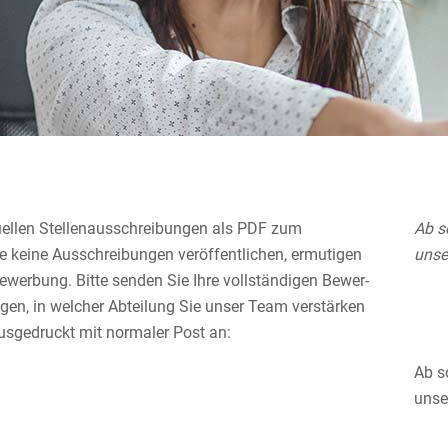
uellen Stellen­aus­schrei­bungen als PDF zum
Ab s
keine Ausschrei­bungen veröf­fent­li­chen, ermutigen
unse
­be­wer­bung. Bitte senden Sie Ihre vollstän­digen Bewer­
lungen, in welcher Abteilung Sie unser Team verstärken
usge­druckt mit normaler Post an:
Ab s
unse