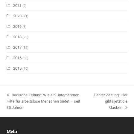
2021
(2)
2020
(21)
2019
(6)
2018
(25)
2017
(39)
2016
(66)
2015
(10)
vorheriger
Badische Zeitung: Wie ein Unternehmen
Nächster
Lahrer Zeitung: Hier
Hilfe für arbeitslose Menschen bietet – seit
Beitrag:
Beitrag:
gibts jetzt die
35 Jahren
Masken
Mehr