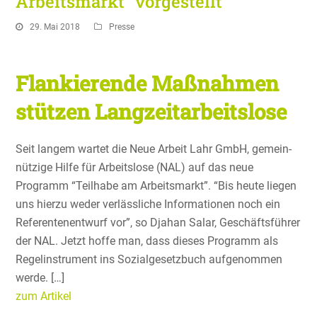
Arbeitsmarkt” vorgestellt
29. Mai 2018
Presse
Flankierende Maßnahmen
stützen Langzeitarbeitslose
Seit langem wartet die Neue Arbeit Lahr GmbH, gemein­
nüt­zige Hilfe für Arbeits­lose (NAL) auf das neue
Programm “Teilhabe am Arbeits­markt”. “Bis heute liegen
uns hierzu weder verläss­liche Infor­ma­tionen noch ein
Referen­ten­ent­wurf vor”, so Djahan Salar, Geschäfts­führer
der NAL. Jetzt hoffe man, dass dieses Programm als
Regel­in­stru­ment ins Sozial­ge­setz­buch aufge­nommen
werde. […]
zum Artikel