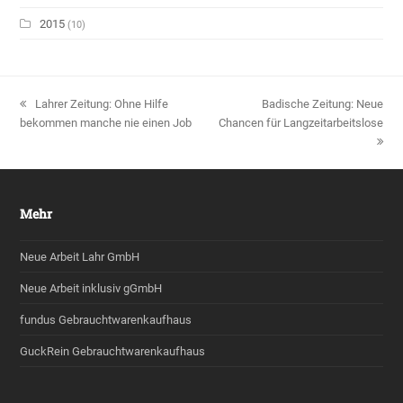
2015
(10)
vorheriger
Lahrer Zeitung: Ohne Hilfe
Nächster
Badische Zeitung: Neue
bekommen manche nie einen Job
Beitrag:
Chancen für Langzeitarbeitslose
Beitrag:
Mehr
Neue Arbeit Lahr GmbH
Neue Arbeit inklusiv gGmbH
fundus Gebrauchtwarenkaufhaus
GuckRein Gebrauchtwarenkaufhaus