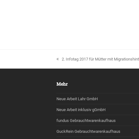
vorheriger
2. Infotag 2017 für Mütter mit Migrationshin
Beitrag:
Mehr
Neue Arbeit Lahr GmbH
Neue Arbeit inklusiv gGmbH
fundus Gebrauchtwarenkaufhaus
GuckRein Gebrauchtwarenkaufhaus