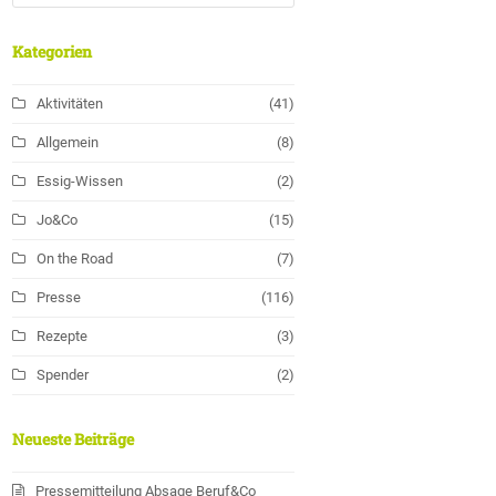
Kategorien
Aktivitäten
(41)
Allgemein
(8)
Essig-Wissen
(2)
Jo&Co
(15)
On the Road
(7)
Presse
(116)
Rezepte
(3)
Spender
(2)
Neueste Beiträge
Pressemitteilung Absage Beruf&Co