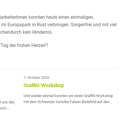
ar­bei­te­rInnen konnten heute einen einma­ligen,
m Europa­park in Rust verbringen. Sorgen­frei und mit viel
chen­durch kein Hindernis.
Tag der frohen Herzen”!
7. Oktober 2020
Graffiti-Workshop
Und wieder einmal konnten wir einen Graffiti-Workshop
mit dem Schweizer Künstler Fabian Bielefeld auf den…
t uns das
hoch-…