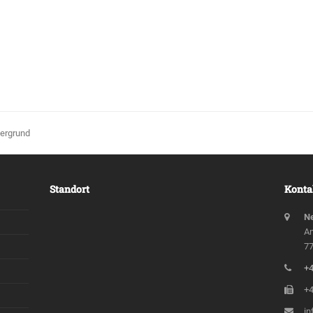
tergrund
Standort
Konta
Ne
An
77
+4
+4
in