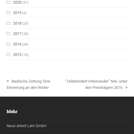
2020
(21)
2019
(6)
2018
(25)
2017
(39)
2016
(66)
2015
(10)
vorheriger
Badische Zeitung: Eine
Nächster
“Unbehindert miteinander” NAL unter
Erinnerung an den Winter
Beitrag:
Beitrag:
den Preisträgern 2016
Mehr
Neue Arbeit Lahr GmbH