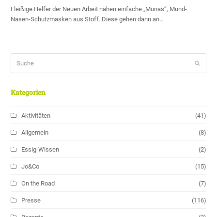
Fleißige Helfer der Neuen Arbeit nähen einfache „Munas“, Mund-
Nasen-Schutzmasken aus Stoff. Diese gehen dann an…
Suche
Sende
Kategorien
Aktivitäten
(41)
Allgemein
(8)
Essig-Wissen
(2)
Jo&Co
(15)
On the Road
(7)
Presse
(116)