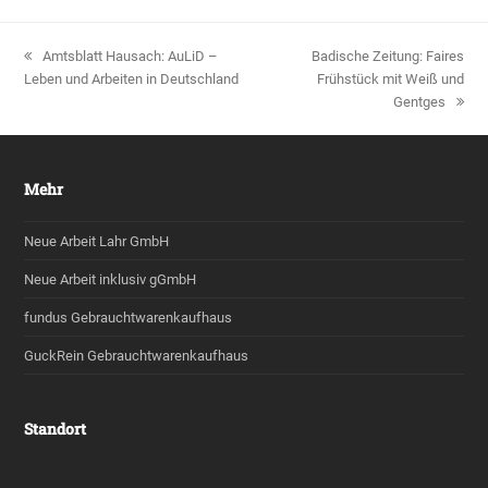
vorheriger
Amtsblatt Hausach: AuLiD –
Nächster
Badische Zeitung: Faires
Leben und Arbeiten in Deutschland
Beitrag:
Beitrag:
Frühstück mit Weiß und
Gentges
Mehr
Neue Arbeit Lahr GmbH
Neue Arbeit inklusiv gGmbH
fundus Gebrauchtwarenkaufhaus
GuckRein Gebrauchtwarenkaufhaus
Standort